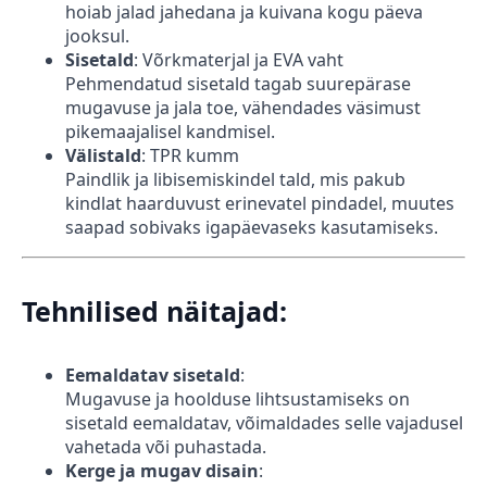
hoiab jalad jahedana ja kuivana kogu päeva
jooksul.
Sisetald
: Võrkmaterjal ja EVA vaht
Pehmendatud sisetald tagab suurepärase
mugavuse ja jala toe, vähendades väsimust
pikemaajalisel kandmisel.
Välistald
: TPR kumm
Paindlik ja libisemiskindel tald, mis pakub
kindlat haarduvust erinevatel pindadel, muutes
saapad sobivaks igapäevaseks kasutamiseks.
Tehnilised näitajad
:
Eemaldatav sisetald
:
Mugavuse ja hoolduse lihtsustamiseks on
sisetald eemaldatav, võimaldades selle vajadusel
vahetada või puhastada.
Kerge ja mugav disain
: