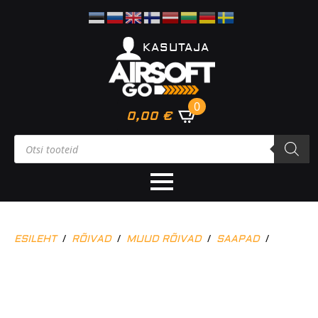
KASUTAJA
0
0,00
€
Products
search
ESILEHT
RÕIVAD
MUUD RÕIVAD
SAAPAD