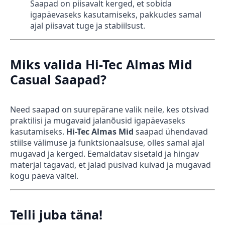
Saapad on piisavalt kerged, et sobida
igapäevaseks kasutamiseks, pakkudes samal
ajal piisavat tuge ja stabiilsust.
Miks valida Hi-Tec Almas Mid
Casual Saapad?
Need saapad on suurepärane valik neile, kes otsivad
praktilisi ja mugavaid jalanõusid igapäevaseks
kasutamiseks.
Hi-Tec Almas Mid
saapad ühendavad
stiilse välimuse ja funktsionaalsuse, olles samal ajal
mugavad ja kerged. Eemaldatav sisetald ja hingav
materjal tagavad, et jalad püsivad kuivad ja mugavad
kogu päeva vältel.
Telli juba täna!