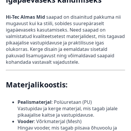
Hi-Tec Almas Mid
saapad on disainitud pakkuma nii
mugavust kui ka stiili, sobides suurepäraselt
igapäevaseks kasutamiseks. Need saapad on
valmistatud kvaliteetsetest materjalidest, mis tagavad
pikaajalise vastupidavuse ja praktilisuse igas
olukorras. Kerge disain ja eemaldatav sisetald
pakuvad lisamugavust ning võimaldavad saapaid
kohandada vastavalt vajadustele.
Materjalikoostis
:
Pealismaterjal
: Polüuretaan (PU)
Vastupidav ja kerge materjal, mis tagab jalale
pikaajalise kaitse ja vastupidavuse.
Vooder
: Võrkmaterjal (Mesh)
Hingav vooder, mis tagab piisava õhuvoolu ja