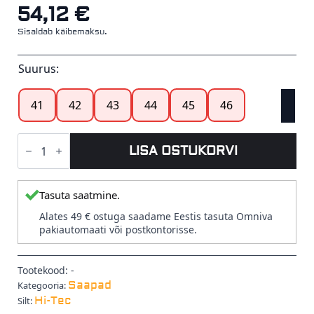
54,12
€
Sisaldab käibemaksu.
Suurus:
41
42
43
44
45
46
ALMAS
Mid
LISA OSTUKORVI
Saapad
Black
(Hi-
Tec)
Tasuta saatmine.
kogus
Alates 49 € ostuga saadame Eestis tasuta Omniva
pakiautomaati või postkontorisse.
Tootekood:
-
Saapad
Kategooria:
Hi-Tec
Silt: