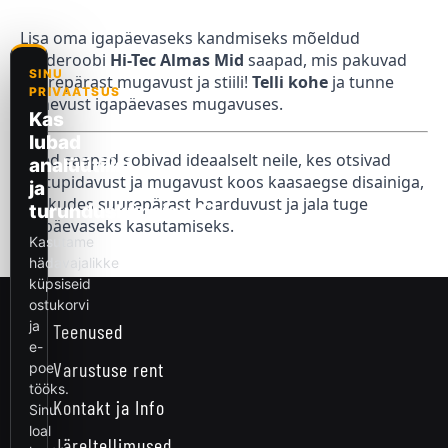
Lisa oma igapäevaseks kandmiseks mõeldud
garderoobi
Hi-Tec Almas Mid
saapad, mis pakuvad
suurepärast mugavust ja stiili!
Telli kohe
ja tunne
erinevust igapäevases mugavuses.
Need saapad sobivad ideaalselt neile, kes otsivad
vastupidavust ja mugavust koos kaasaegse disainiga,
pakkudes suurepärast haarduvust ja jala tuge
igapäevaseks kasutamiseks.
Teenused
Varustuse rent
Kontakt ja Info
Järeltellimused