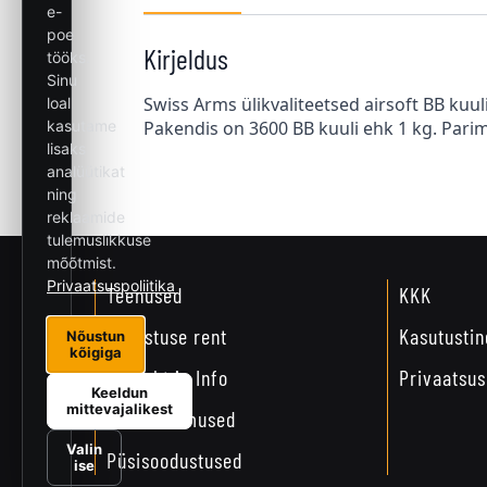
Kirjeldus
Swiss Arms ülikvaliteetsed airsoft BB kuu
Pakendis on 3600 BB kuuli ehk 1 kg. Parim 
Teenused
KKK
Varustuse rent
Kasutusti
Kontakt ja Info
Privaatsus
Järeltellimused
Püsisoodustused