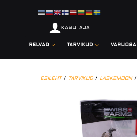
KASUTAJA
RELVAD
TARVIKUD
VARUOSA
ESILEHT
TARVIKUD
LASKEMOON