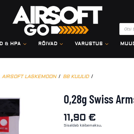
Produ
searc
D & HPA
RÕIVAD
VARUSTUS
MUU
AIRSOFT LASKEMOON
BB KUULID
0,28g Swiss Arms
11,90
€
Sisaldab käibemaksu.