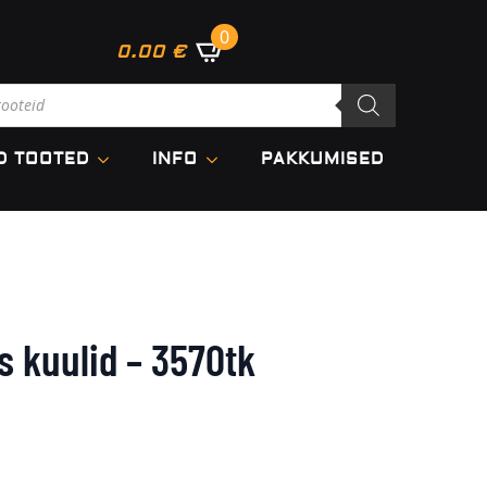
0
0.00
€
cts
h
D TOOTED
INFO
PAKKUMISED
 kuulid – 3570tk