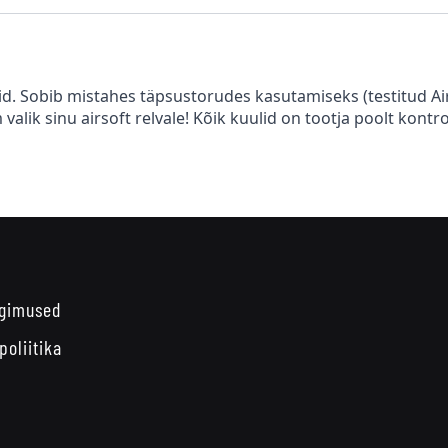
lid. Sobib mistahes täpsustorudes kasutamiseks (testitud A
valik sinu airsoft relvale! Kõik kuulid on tootja poolt kont
ngimused
poliitika