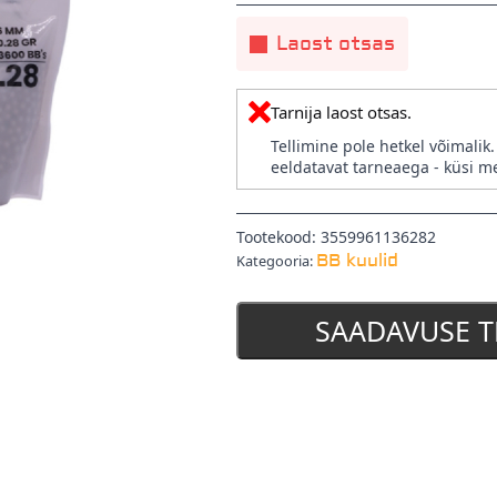
Laost otsas
Tarnija laost otsas.
Tellimine pole hetkel võimalik
eeldatavat tarneaega - küsi me
Tootekood:
3559961136282
BB kuulid
Kategooria:
SAADAVUSE T