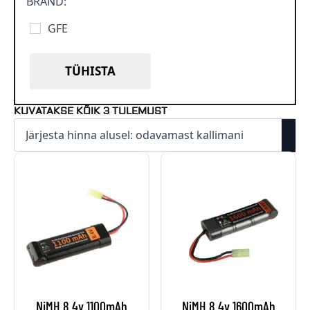
BRÄND:
GFE
TÜHISTA
SORTED
KUVATAKSE KÕIK 3 TULEMUST
BY
PRICE:
LOW
TO
HIGH
NiMH 8.4v 1100mAh
NiMH 8.4v 1600mAh