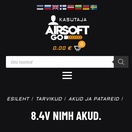
KASUTAJA
0
0.00
€
Products
search
ESILEHT
TARVIKUD
AKUD JA PATAREID
8.4V NIMH AKUD.