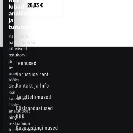
26,03
€
Teenused
Varustuse rent
Kontakt ja Info
Järeltellimused
Püsisoodustused
KKK
Kasutustingimused