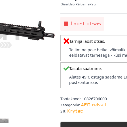
Sisaldab käibemaksu.
Laost otsas
Tarnija laost otsas.
Tellimine pole hetkel võimalik
eeldatavat tarneaega - küsi me
Tasuta saatmine.
Alates 49 € ostuga saadame Ee
postkontorisse.
Tootekood:
10826706000
AEG relvad
Kategooria:
Krytac
Silt: