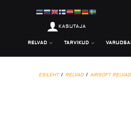
KASUTAJA
RELVAD
TARVIKUD
VARUOSA
ESILEHT
RELVAD
AIRSOFT RELVAD