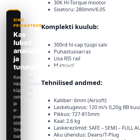
30K Hi-Torque mootor
Sisetoru: 280mm/6.05
Komplekti kuulub:
300rd hi-cap tüüpi salv
Puhastusvarras
Lisa RIS rail
Manuaal
Tehnilised andmed:
Kaliiber: 6mm (Airsoft)
Lasketugevus: 120 m/s 0,20g BB kuuli
Pikkus: 727-815mm
Kaal: 2.6 kg
Laskereziimid: SAFE – SEMI – FULL 
Aku ühendus: Deans/T-Plug