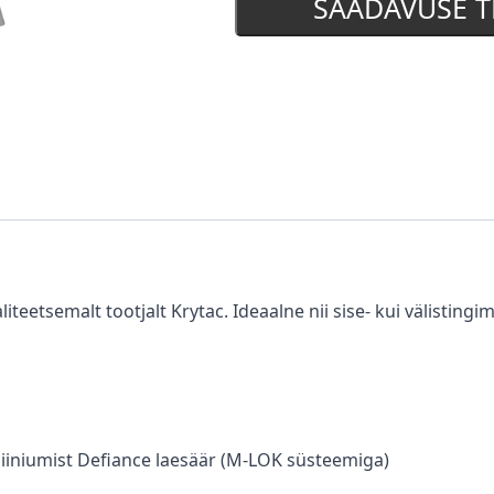
SAADAVUSE T
teetsemalt tootjalt Krytac. Ideaalne nii sise- kui välistingi
miiniumist Defiance laesäär (M-LOK süsteemiga)