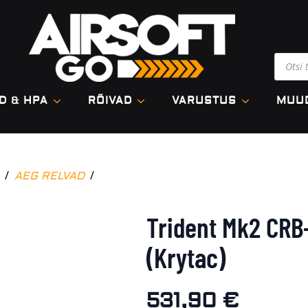
Produ
searc
D & HPA
RÕIVAD
VARUSTUS
MUU
AEG RELVAD
Trident Mk2 CRB
(Krytac)
531,90
€