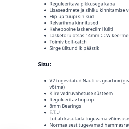
Reguleeritava pikkusega kaba
Lisaseadmete ja sihiku kinnitamise 
Flip-up tüüpi sihikud
Relvarihma kinnitused
Kahepoolne laskereziimi lüliti
Lasketoru otsas 14mm CCW keerme
Toimiv bolt-catch
Sirge ülitundlik päästik
Sisu:
V2 tugevdatud Nautilus gearbox (gea
võtma)
Kiire vedruvahetuse süsteem
Reguleeritav hop-up
8mm Bearings
E.T.U
Lubab kasutada tugevama võimsusega
Normaalsest tugevamad hammasra