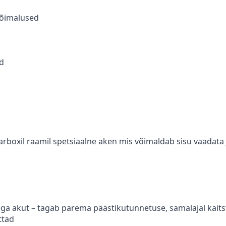
võimalused
d
rboxil raamil spetsiaalne aken mis võimaldab sisu vaadata j
 akut – tagab parema päästikutunnetuse, samalajal kaits
ttad