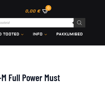
0
0,00
€
cts
h
D TOOTED
INFO
PAKKUMISED
-M Full Power Must