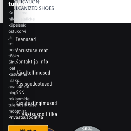
SPECIFICATION:
– VULCANIZED SHOES
Teenused
Varustuse rent
Kontakt ja Info
Järeltellimused
Püsisoodustused
KKK
Kasutustingimused
Privaatsuspoliitika