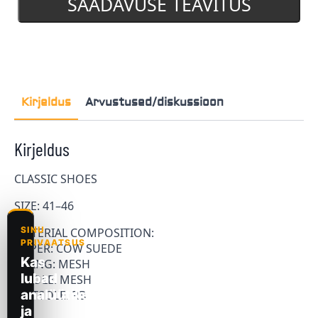
SAADAVUSE TEAVITUS
Kirjeldus
Arvustused/diskussioon
Kirjeldus
CLASSIC SHOES
SIZE: 41–46
MATERIAL COMPOSITION:
UPPER: COW SUEDE
LINING: MESH
INSOLE: MESH
OUTSOLE: RB