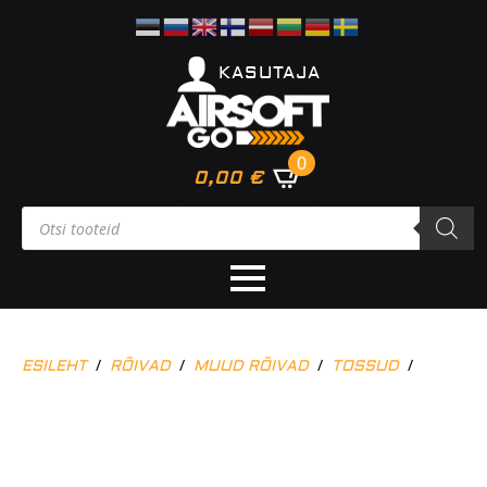
KASUTAJA
0
0,00
€
Products
search
ESILEHT
RÕIVAD
MUUD RÕIVAD
TOSSUD