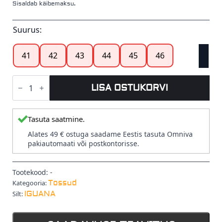
Sisaldab käibemaksu.
Suurus:
41
42
43
44
45
46
WELKER
Tossud
LISA OSTUKORVI
Grey
(IGUANA)
kogus
Tasuta saatmine.
Alates 49 € ostuga saadame Eestis tasuta Omniva
pakiautomaati või postkontorisse.
Tootekood:
-
Tossud
Kategooria:
IGUANA
Silt: