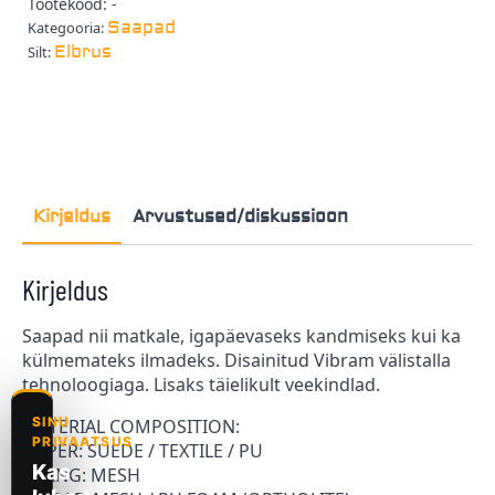
Tootekood:
-
Saapad
Kategooria:
Elbrus
Silt:
Kirjeldus
Arvustused/diskussioon
Kirjeldus
Saapad nii matkale, igapäevaseks kandmiseks kui ka
külmemateks ilmadeks. Disainitud Vibram välistalla
tehnoloogiaga. Lisaks täielikult veekindlad.
MATERIAL COMPOSITION:
UPPER: SUEDE / TEXTILE / PU
LINING: MESH