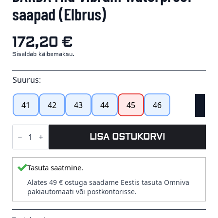
saapad (Elbrus)
172,20
€
Sisaldab käibemaksu.
Suurus:
41
42
43
44
45
46
DARDA
Mid
LISA OSTUKORVI
Vibram
Waterproof
saapad
(Elbrus)
Tasuta saatmine.
kogus
Alates 49 € ostuga saadame Eestis tasuta Omniva
pakiautomaati või postkontorisse.