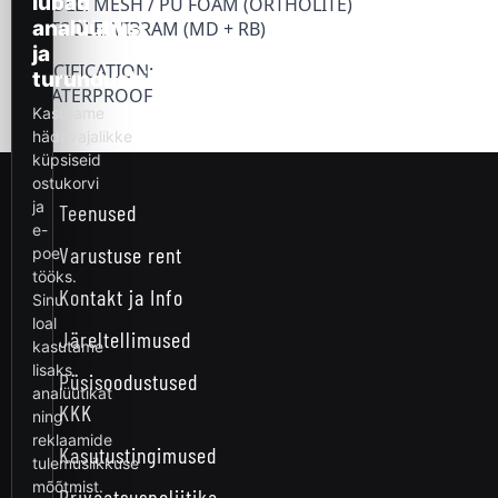
INSOLE: MESH / PU FOAM (ORTHOLITE)
OUTSOLE: VIBRAM (MD + RB)
SPECIFICATION:
– WATERPROOF
Teenused
Varustuse rent
Kontakt ja Info
Järeltellimused
Püsisoodustused
KKK
Kasutustingimused
Privaatsuspoliitika