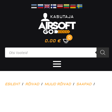
KASUTAJA
0
0.00
€
Products
search
ESILEHT
RÕIVAD
MUUD RÕIVAD
SAAPAD