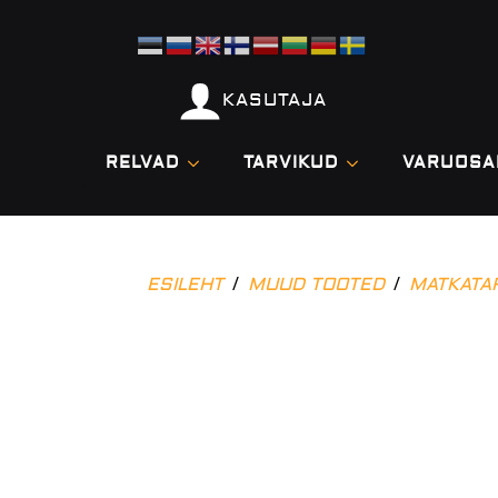
KASUTAJA
RELVAD
TARVIKUD
VARUOSA
ESILEHT
MUUD TOOTED
MATKATA