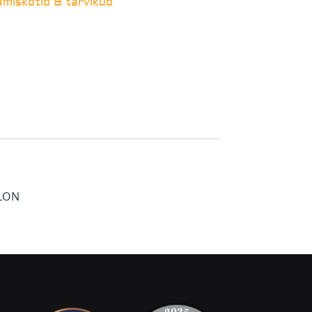
miskotid & tarvikud
YLON