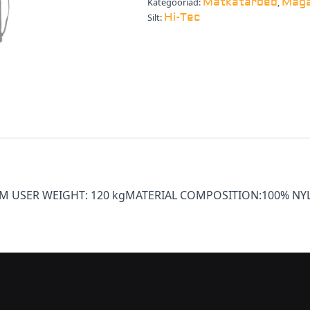
Matkatarbed
Maga
Kategooriad:
,
Hi-Tec
Silt:
MUM USER WEIGHT: 120 kgMATERIAL COMPOSITION:100% N